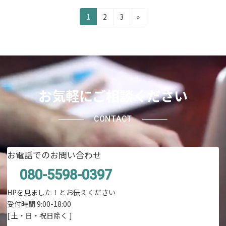
投
固
固
固
1
2
3
»
定
定
定
稿
ペ
ペ
ペ
の
ー
ー
ー
ジ
ジ
ジ
ペ
ー
お気軽にご相談ください
ジ
送
CONTACT
り
お電話でのお問い合わせ
080-5598-0397
HPを見ました！とお伝えください
受付時間 9:00-18:00
[ 土・日・祝日除く ]